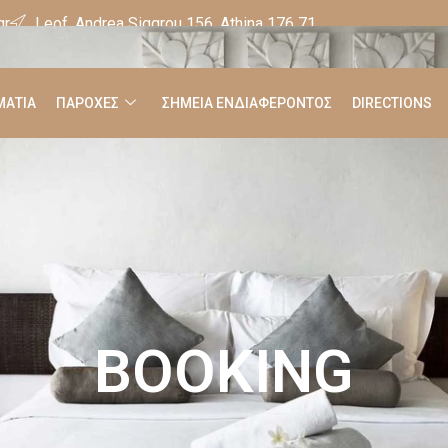
gr
Leof. Andrea Siggrou 156, Athina 176 71
ΑΤΙΑ
ΠΑΡΟΧΕΣ
ΣΗΜΕΙΑ ΕΝΔΙΑΦΕΡΟΝΤΟΣ
DIRECTIONS
BOOKING