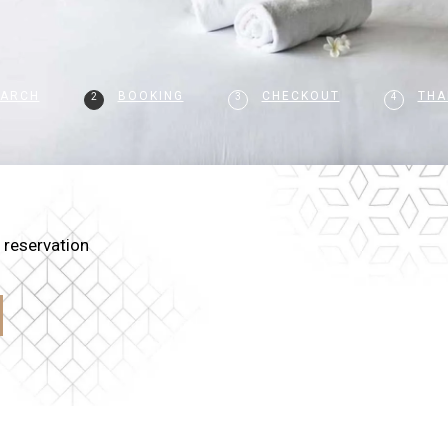
EARCH
BOOKING
CHECKOUT
THA
2
3
4
 reservation